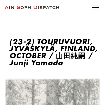
(23-2) TOURUVUORI,
JYVÄSKYLÄ, FINLAND,
OCTOBER / 山田純嗣 /
Junji Yamada