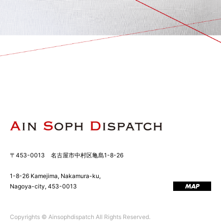
〒453-0013 名古屋市中村区亀島1-8-26
1-8-26 Kamejima, Nakamura-ku,
Nagoya-city, 453-0013
MAP
Copyrights © Ainsophdispatch All Rights Reserved.