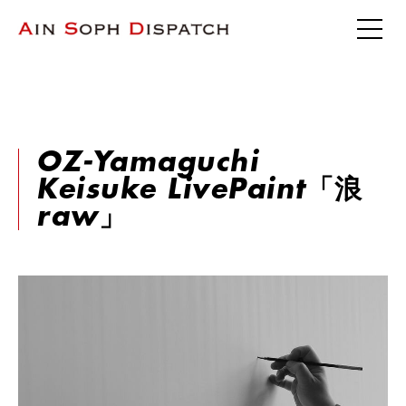
OZ-Yamaguchi
Keisuke LivePaint「浪
raw」