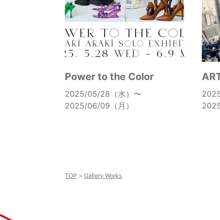
Power to the Color
ART
2025/05/28（水）〜
202
2025/06/09（月）
202
TOP
Gallery Works